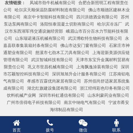
友情链接：
凤城市劲牛机械有限公司
合肥合新照明工程有限责任
公司
哈尔滨天顺保温防腐材料制造有限公司
佛山市顺德区建林木业
有限公司
南京中卡智能科技有限公司
四川洪德酒业有限公司
苏州
泵达泵阀有限公司
洛阳恒泰混凝土切割有限公司
哈尔滨冷冻厂
武
汉市东西湖军伟交通设施经营部
峨眉山市百分百水力节能科技有限
公司
山东瑞诺液压机械有限公司
武汉博欧特生物科技有限公司
永
嘉县联泰集装箱封条有限公司
佛山市达安门窗有限公司
石家庄市神
通塑业有限公司
慈溪市七劲木工刀具有限公司
上海迎新美源供应链
管理有限公司
武汉智城科技有限公司
天津市东宝升金属材料贸易有
限责任公司
巩义市世昌机械有限公司
上海飘逸涂装有限公司
深圳
市芯颖智控科技有限公司
深圳旭旭升会计服务有限公司
江苏南铝电
气有限公司
孝感市百霖优尚家居有限公司
苏州佰尚舒适家居系统集
成有限公司
湖北红旗建设集团有限公司
浙江经纬彩色印务有限公司
饮料机械产业网
深圳市科虹通信有限公司
山东利蒙药业有限公司
广州市倍得电子科技有限公司
南京中纳电气有限公司
宁波市甬安
海绵制品有限公司
首页
拨号
微信
联系