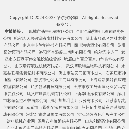
Copyright © 2024-2027 哈尔滨冷冻厂 All Rights Reserved.
备案号：
友情链接：
凤城市劲牛机械有限公司
合肥合新照明工程有限责任
公司
哈尔滨天顺保温防腐材料制造有限公司
佛山市顺德区建林木业
有限公司
南京中卡智能科技有限公司
四川洪德酒业有限公司
苏州
泵达泵阀有限公司
洛阳恒泰混凝土切割有限公司
哈尔滨冷冻厂
武
汉市东西湖军伟交通设施经营部
峨眉山市百分百水力节能科技有限
公司
山东瑞诺液压机械有限公司
武汉博欧特生物科技有限公司
永
嘉县联泰集装箱封条有限公司
佛山市达安门窗有限公司
石家庄市神
通塑业有限公司
慈溪市七劲木工刀具有限公司
上海迎新美源供应链
管理有限公司
武汉智城科技有限公司
天津市东宝升金属材料贸易有
限责任公司
巩义市世昌机械有限公司
上海飘逸涂装有限公司
深圳
市芯颖智控科技有限公司
深圳旭旭升会计服务有限公司
江苏南铝电
气有限公司
孝感市百霖优尚家居有限公司
苏州佰尚舒适家居系统集
成有限公司
湖北红旗建设集团有限公司
浙江经纬彩色印务有限公司
饮料机械产业网
深圳市科虹通信有限公司
山东利蒙药业有限公司
广州市倍得电子科技有限公司
南京中纳电气有限公司
宁波市甬安