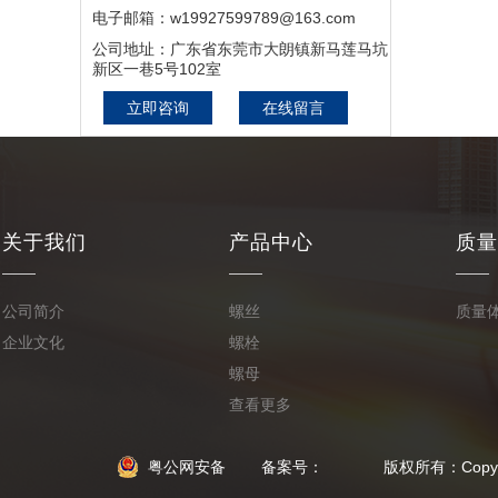
电子邮箱：w19927599789@163.com
公司地址：广东省东莞市大朗镇新马莲马坑
新区一巷5号102室
立即咨询
在线留言
关于我们
产品中心
质量
公司简介
螺丝
质量
企业文化
螺栓
螺母
查看更多
粤公网安备
备案号： 版权所有：Copyright © 20