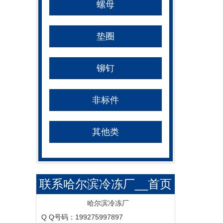
螺母
垫圈
铆钉
非标件
其他类
联系哈尔滨冷冻厂__首页
__哈尔滨冷冻厂
哈尔滨冷冻厂
Q Q号码：199275997897