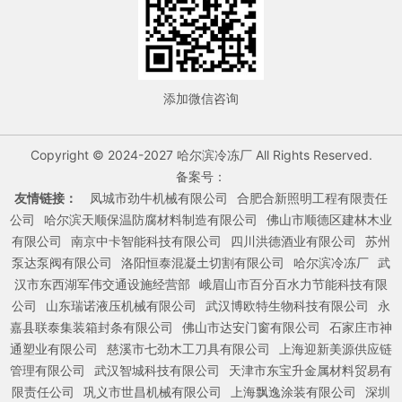
添加微信咨询
Copyright © 2024-2027 哈尔滨冷冻厂 All Rights Reserved.
备案号：
友情链接：
凤城市劲牛机械有限公司
合肥合新照明工程有限责任
公司
哈尔滨天顺保温防腐材料制造有限公司
佛山市顺德区建林木业
有限公司
南京中卡智能科技有限公司
四川洪德酒业有限公司
苏州
泵达泵阀有限公司
洛阳恒泰混凝土切割有限公司
哈尔滨冷冻厂
武
汉市东西湖军伟交通设施经营部
峨眉山市百分百水力节能科技有限
公司
山东瑞诺液压机械有限公司
武汉博欧特生物科技有限公司
永
嘉县联泰集装箱封条有限公司
佛山市达安门窗有限公司
石家庄市神
通塑业有限公司
慈溪市七劲木工刀具有限公司
上海迎新美源供应链
管理有限公司
武汉智城科技有限公司
天津市东宝升金属材料贸易有
限责任公司
巩义市世昌机械有限公司
上海飘逸涂装有限公司
深圳