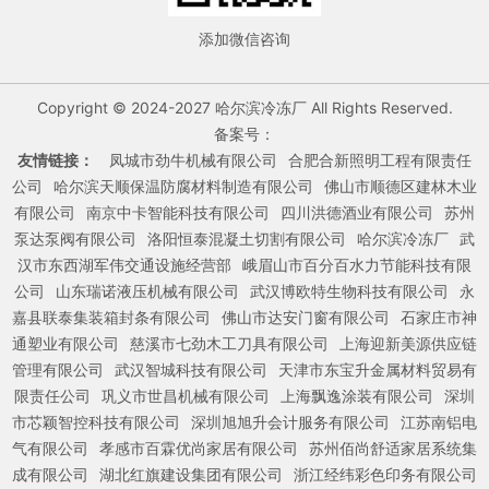
添加微信咨询
Copyright © 2024-2027 哈尔滨冷冻厂 All Rights Reserved.
备案号：
友情链接：
凤城市劲牛机械有限公司
合肥合新照明工程有限责任
公司
哈尔滨天顺保温防腐材料制造有限公司
佛山市顺德区建林木业
有限公司
南京中卡智能科技有限公司
四川洪德酒业有限公司
苏州
泵达泵阀有限公司
洛阳恒泰混凝土切割有限公司
哈尔滨冷冻厂
武
汉市东西湖军伟交通设施经营部
峨眉山市百分百水力节能科技有限
公司
山东瑞诺液压机械有限公司
武汉博欧特生物科技有限公司
永
嘉县联泰集装箱封条有限公司
佛山市达安门窗有限公司
石家庄市神
通塑业有限公司
慈溪市七劲木工刀具有限公司
上海迎新美源供应链
管理有限公司
武汉智城科技有限公司
天津市东宝升金属材料贸易有
限责任公司
巩义市世昌机械有限公司
上海飘逸涂装有限公司
深圳
市芯颖智控科技有限公司
深圳旭旭升会计服务有限公司
江苏南铝电
气有限公司
孝感市百霖优尚家居有限公司
苏州佰尚舒适家居系统集
成有限公司
湖北红旗建设集团有限公司
浙江经纬彩色印务有限公司